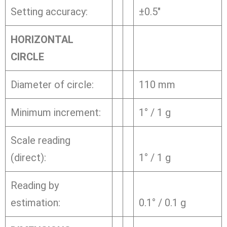
Setting accuracy:
±0.5″
HORIZONTAL
CIRCLE
Diameter of circle:
110 mm
Minimum increment:
1° / 1 g
Scale reading
(direct):
1° / 1 g
Reading by
estimation:
0.1° / 0.1 g