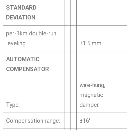
STANDARD
DEVIATION
per-1km double-run
leveling:
±1.5 mm
AUTOMATIC
COMPENSATOR
wire-hung,
magnetic
Type:
damper
Compensation range:
±16′