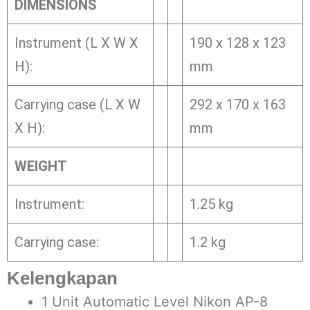
DIMENSIONS
Instrument (L X W X
190 x 128 x 123
H):
mm
Carrying case (L X W
292 x 170 x 163
X H):
mm
WEIGHT
Instrument:
1.25 kg
Carrying case:
1.2 kg
Kelengkapan
1 Unit Automatic Level Nikon AP-8