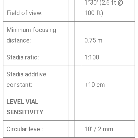
1°30′ (2.6 ft @
Field of view:
100 ft)
Minimum focusing
distance:
0.75 m
Stadia ratio:
1:100
Stadia additive
constant:
+10 cm
LEVEL VIAL
SENSITIVITY
Circular level:
10′ / 2 mm