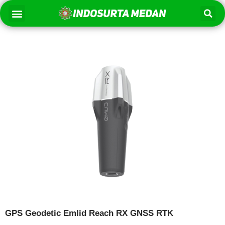
Lewati
Se
Menu
Tentang Kami
ke
konten
GPS Geodetic Emlid Reach RX GNSS RTK