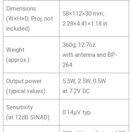
Dimensions
58×112×30 mm;
(W×H×D; Proj. not
2.28×4.41×1.18 in
included)
360g; 12.7oz
Weight
with antenna and BP-
(approx.)
264
Output power
5.5W, 2.5W, 0.5W
(typical values)
at 7.2V DC
Sensitivity
0.14μV typ.
(at 12dB SINAD)