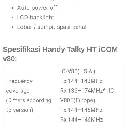
Auto power off
LCD backlight
Lebar / sempit spasi kanal
Spesifikasi
Handy Talky HT iCOM
v80:
IC-V80(U.S.A.):
Frequency
Tx 144–148MHz
coverage
Rx 136–174MHz*1IC-
(Differs according
V80E(Europe):
to version)
Tx 144–146MHz
Rx 144–146MHz