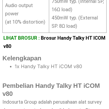
750mW typ. (Internal SP,
Audio output
16Ω load)
power
450mW typ. (External
(at 10% distortion)
SP. 8Ω load)
LIHAT BROSUR :
Brosur Handy Talky HT ICOM
v80
Kelengkapan
1x Handy Talky HT iCOM v80
Pembelian Handy Talky HT iCOM
v80
Indosurta Group adalah perusahaan alat survey