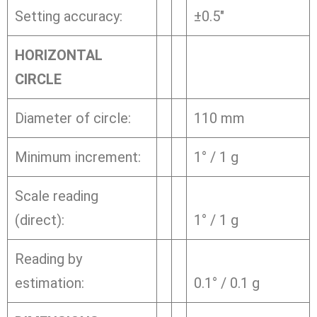
Setting accuracy:
±0.5″
HORIZONTAL
CIRCLE
Diameter of circle:
110 mm
Minimum increment:
1° / 1 g
Scale reading
(direct):
1° / 1 g
Reading by
estimation:
0.1° / 0.1 g