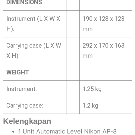
DIMENSIONS
Instrument (L X W X
190 x 128 x 123
H):
mm
Carrying case (L X W
292 x 170 x 163
X H):
mm
WEIGHT
Instrument:
1.25 kg
Carrying case:
1.2 kg
Kelengkapan
1 Unit Automatic Level Nikon AP-8