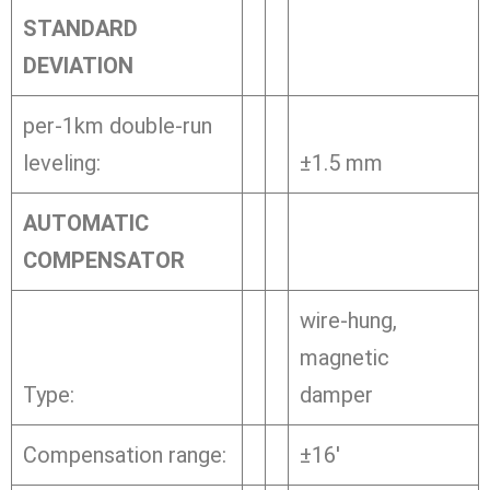
STANDARD
DEVIATION
per-1km double-run
leveling:
±1.5 mm
AUTOMATIC
COMPENSATOR
wire-hung,
magnetic
Type:
damper
Compensation range:
±16′