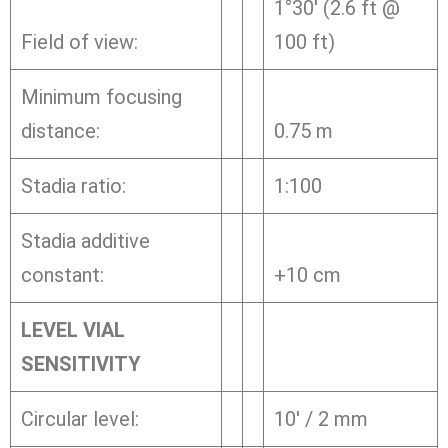
1°30′ (2.6 ft @
Field of view:
100 ft)
Minimum focusing
distance:
0.75 m
Stadia ratio:
1:100
Stadia additive
constant:
+10 cm
LEVEL VIAL
SENSITIVITY
Circular level:
10′ / 2 mm