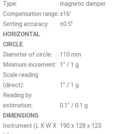
Type:
magnetic damper
Compensation range:
±16′
Setting accuracy:
±0.5″
HORIZONTAL
CIRCLE
Diameter of circle:
110 mm
Minimum increment:
1° / 1 g
Scale reading
(direct):
1° / 1 g
Reading by
estimation:
0.1° / 0.1 g
DIMENSIONS
Instrument (L X W X
190 x 128 x 123