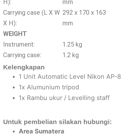
H):
mm
Carrying case (L X W
292 x 170 x 163
X H):
mm
WEIGHT
Instrument:
1.25 kg
Carrying case:
1.2 kg
Kelengkapan
1 Unit Automatic Level Nikon AP-8
1x Alumunium tripod
1x Rambu ukur / Levelling staff
Untuk pembelian silakan hubungi:
Area Sumatera