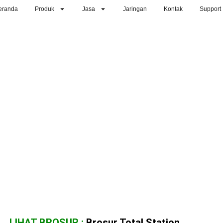
eranda
Produk
Jasa
Jaringan
Kontak
Support
LIHAT BROSUR :
Brosur Total Station