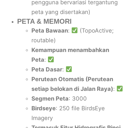
pengguna bervariasi tergantung
peta yang disertakan)
PETA & MEMORI
Peta Bawaan
:
(TopoActive;
routable)
Kemampuan menambahkan
Peta
:
Peta Dasar
:
Perutean Otomatis (Perutean
setiap belokan di Jalan Raya)
:
Segmen Peta
: 3000
Birdseye
: 250 file BirdsEye
Imagery
Termasuk Fitur Hidrografis Rinci