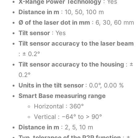
X-Range Power Technology
: Yes
Distance in m
: 10, 50, 100 m
Ø of the laser dot in mm
: 6, 30, 60 mm
Tilt sensor
: Yes
Tilt sensor accuracy to the laser beam
: ± 0.2°
Tilt sensor accuracy to the housing
: ±
0.2°
Units in the tilt sensor
: 0.0°, 0.00 %
Smart Base measuring range
Horizontal : 360°
Vertical : −64° to > 90°
Distance in m
: 2, 5, 10 m
Typ. tolerance of the P2P function
: ±